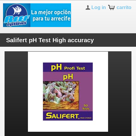
Log in
carrito
Salifert pH Test High accuracy