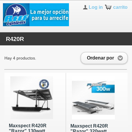
Log in
carrito
R420R
Ordenar por
Hay 4 productos.
Maxspect R420R
Maxspect R420R
"Razor" 130watt
"Razor" 320watt