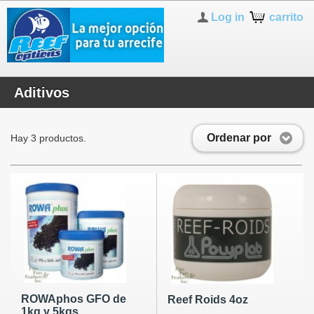
Log in
carrito
Aditivos
Ordenar por
Hay 3 productos.
ROWAphos GFO de
Reef Roids 4oz
1kg y 5kgs