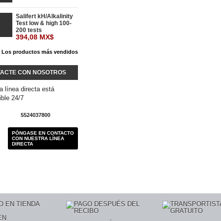
Salifert kH/Alkalinity
Test low & high 100-
200 tests
394,08 MX$
 Los productos más vendidos
ACTE CON NOSOTROS
a línea directa está
ible 24/7
5524037800
PÓNGASE EN CONTACTO
CON NUESTRA LÍNEA
DIRECTA
EN