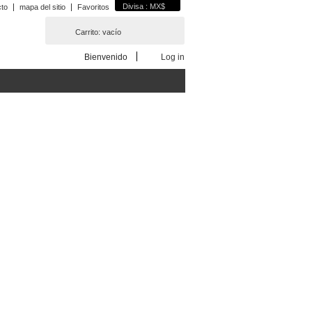
Divisa : MX$
cto
mapa del sitio
Favoritos
Carrito:
vacío
Bienvenido
Log in