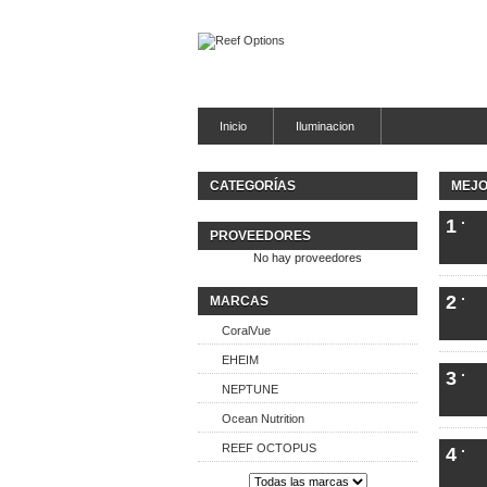
Inicio
Iluminacion
CATEGORÍAS
MEJO
1
PROVEEDORES
No hay proveedores
2
MARCAS
CoralVue
EHEIM
3
NEPTUNE
Ocean Nutrition
REEF OCTOPUS
4