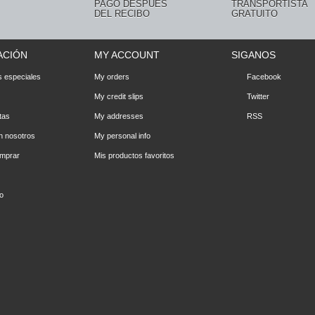
PAGO DESPUÉS
TRANSPORTISTA
DEL RECIBO
GRATUITO
ACIÓN
MY ACCOUNT
SIGANOS
 especiales
My orders
Facebook
My credit slips
Twitter
tas
My addresses
RSS
n nosotros
My personal info
omprar
Mis productos favoritos
io