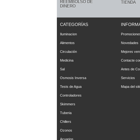
REEMBOLSO DE
TIENDA
DINERO
CATEGORÍAS
INFORM
Iluminacion
Promociones
Alimentos
Novedades
Circulación
Mejores ven
Medicina
Contacte co
Sal
Antes de C
Osmosis Inversa
Servicios
Tests de Agua
Mapa del sit
Controladores
Skimmers
Tuberia
Chillers
Ozonos
Acuarios